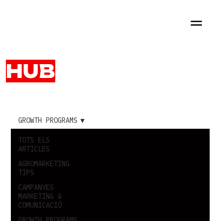
HUB
RED PEPPERS
GROWTH PROGRAMS
TOTS ELS
ARTICLES
AGROMARKETING
TIPS
CAMPANYES
MARKETING &
COMUNICACIÓ
GROWTH PROGRAMS