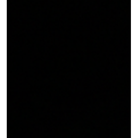
Kumo, Farinera La Segarra i La Cistella de
Montgai, aquest article mostra per què tenir un
bon producte no és suficient si la marca no sap
explicar-lo, diferenciar-lo i fer-lo desitjable.