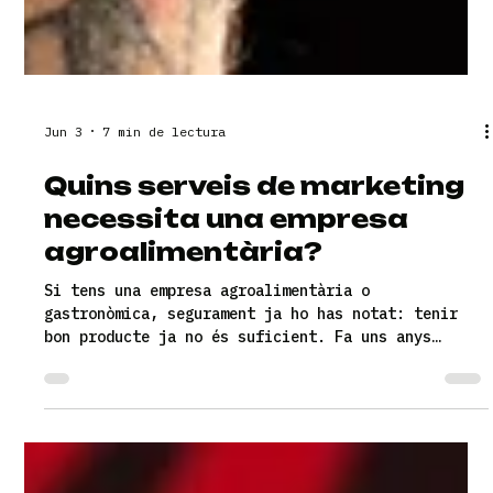
Jun 3
7 min de lectura
Quins serveis de marketing
necessita una empresa
agroalimentària?
Si tens una empresa agroalimentària o
gastronòmica, segurament ja ho has notat: tenir
bon producte ja no és suficient. Fa uns anys
potser sí. Amb una mica de boca-orella, una web
senzilla, quatre publicacions a xarxes i alguna
aparició a la revista de la comarca, anaves fent.
Però avui el mercat està més saturat, els clients