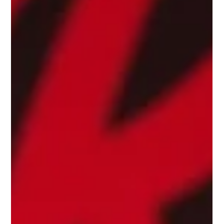
comparen més, els marges s’estrenyen i la
competència ja no sempre és la del poble del
costat. També és aquella marca que comunica
millor, ven amb més ma